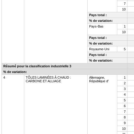
7
10
Pays total :
% de variation:
Pays-Bas
1
10
Pays total :
% de variation:
Royaume-Uni
5
Pays total :
% de variation:
Résumé pour la classification industrielle
3
% de variation:
4
TÔLES LAMINÉES À CHAUD :
Allemagne,
1
CARBONE ET ALLIAGE
République d'
2
3
4
5
6
7
8
9
10