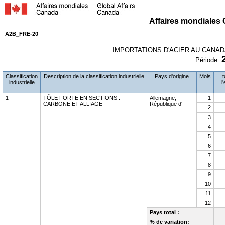
Affaires mondiales 
A2B_FRE-20
IMPORTATIONS D'ACIER AU CANADA
Période:
Classification
Description de la classification industrielle
Pays d'origine
Mois
t
industrielle
l
1
TÔLE FORTE EN SECTIONS :
Allemagne,
1
CARBONE ET ALLIAGE
République d'
2
3
4
5
6
7
8
9
10
11
12
Pays total :
% de variation: