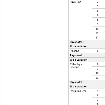
Pays-Bas
2
3
5
6
8
9
10
11
12
Pays total :
% de variation:
Pologne
6
Pays total :
% de variation:
Rébublique
6
tchèque
7
10
11
Pays total :
% de variation:
Royaume-Uni
4
6
7
9