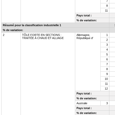
7
8
11
Pays total :
% de variation:
Résumé pour la classification industrielle
1
% de variation:
2
TÔLE FORTE EN SECTIONS :
Allemagne,
1
TRAITÉE À CHAUD ET ALLIAGE
République d'
2
3
4
5
6
7
8
9
10
11
12
Pays total :
% de variation:
Australie
3
Pays total :
% de variation: