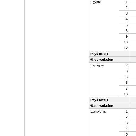
Égypte
1
2
3
4
5
6
9
10
12
Pays total :
% de variation:
Espagne
2
3
5
6
7
10
Pays total :
% de variation:
Etats-Unis
1
2
3
4
5