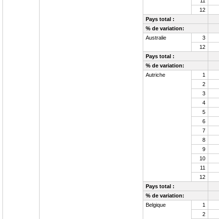
11
12
Pays total :
% de variation:
Australie
3
12
Pays total :
% de variation:
Autriche
1
2
3
4
5
6
7
8
9
10
11
12
Pays total :
% de variation:
Belgique
1
2