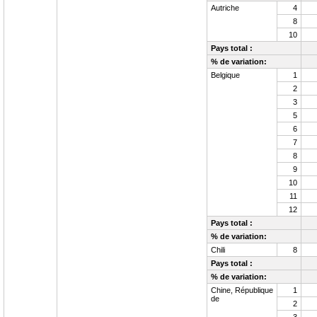
Autriche
4
8
10
Pays total :
% de variation:
Belgique
1
2
3
5
6
7
8
9
10
11
12
Pays total :
% de variation:
Chili
8
Pays total :
% de variation:
Chine, République
1
de
2