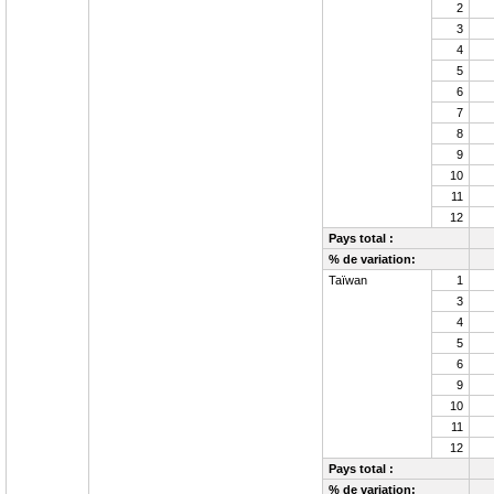
2
3
4
5
6
7
8
9
10
11
12
Pays total :
% de variation:
Taïwan
1
3
4
5
6
9
10
11
12
Pays total :
% de variation: