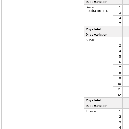
% de variation:
Russie,
1
Fédération de la
3
4
7
Pays total :
% de variation:
Suède
1
2
4
5
6
7
8
9
10
11
12
Pays total :
% de variation:
Taïwan
1
2
3
4