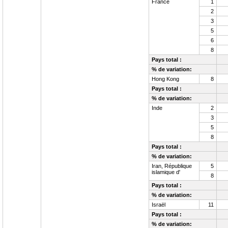
France
1
2
3
5
6
8
Pays total :
% de variation:
Hong Kong
8
Pays total :
% de variation:
Inde
2
3
5
8
Pays total :
% de variation:
Iran, République
5
islamique d'
8
Pays total :
% de variation:
Israël
11
Pays total :
% de variation: