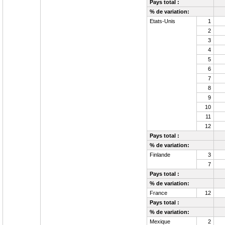
Pays total :
% de variation:
Etats-Unis
1
2
3
4
5
6
7
8
9
10
11
12
Pays total :
% de variation:
Finlande
3
7
Pays total :
% de variation:
France
12
Pays total :
% de variation:
Mexique
2