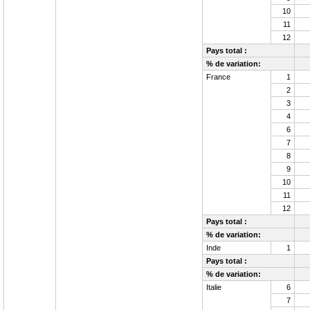
10
11
12
Pays total :
% de variation:
France
1
2
3
4
6
7
8
9
10
11
12
Pays total :
% de variation:
Inde
1
Pays total :
% de variation:
Italie
6
7