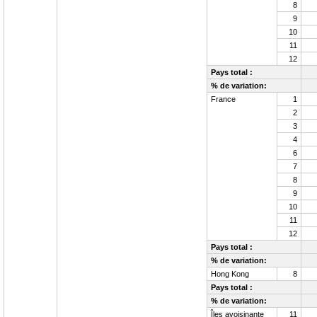
8
9
10
11
12
Pays total :
% de variation:
France
1
2
3
4
6
7
8
9
10
11
12
Pays total :
% de variation:
Hong Kong
8
Pays total :
% de variation:
Îles avoisinante
11