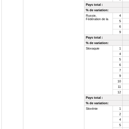
Pays total :
% de variation:
Russie,
4
Fédération de la
5
6
9
Pays total :
% de variation:
Slovaquie
1
4
5
6
7
9
10
11
12
Pays total :
% de variation:
Slovénie
1
2
4
5