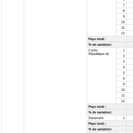
7
8
9
10
11
12
Pays total :
% de variation:
Corée,
1
République de
2
3
4
5
6
9
10
11
12
Pays total :
% de variation:
Danemark
1
Pays total :
% de variation: