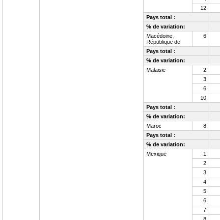
12
Pays total :
% de variation:
Macédoine,
6
République de
Pays total :
% de variation:
Malaisie
2
3
6
10
Pays total :
% de variation:
Maroc
8
Pays total :
% de variation:
Mexique
1
2
3
4
5
6
7
8