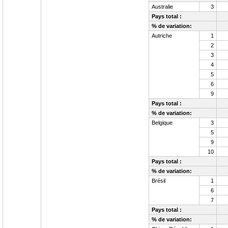
Australie
3
Pays total :
% de variation:
Autriche
1
2
3
4
5
6
9
Pays total :
% de variation:
Belgique
3
5
9
10
Pays total :
% de variation:
Brésil
1
6
7
Pays total :
% de variation: