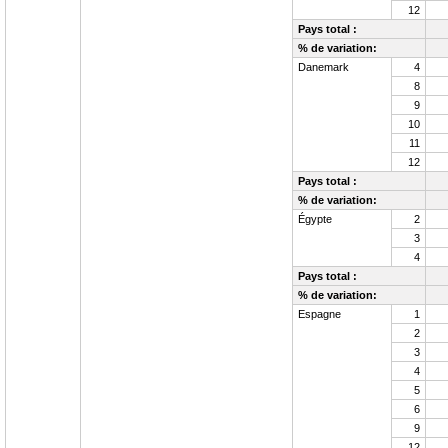
12
Pays total :
% de variation:
Danemark
4
8
9
10
11
12
Pays total :
% de variation:
Égypte
2
3
4
Pays total :
% de variation:
Espagne
1
2
3
4
5
6
9
12