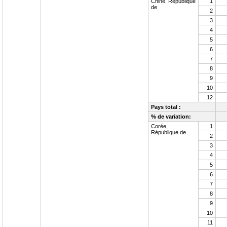
Chine, République
1
de
2
3
4
5
6
7
8
9
10
12
Pays total :
% de variation:
Corée,
1
République de
2
3
4
5
6
7
8
9
10
11