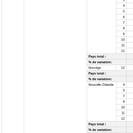
3
4
5
6
7
8
9
10
11
12
Pays total :
% de variation:
Norvège
12
Pays total :
% de variation:
Nouvelle-Zélande
4
5
7
8
10
11
12
Pays total :
% de variation: