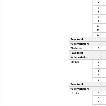
5
6
7
8
9
10
11
12
Pays total :
% de variation:
Thaïlande
1
Pays total :
% de variation:
Turquie
2
3
5
6
9
Pays total :
% de variation:
Ukraine
3
4
5