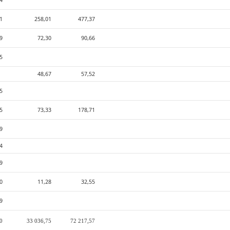
4
1
258,01
477,37
9
72,30
90,66
5
48,67
57,52
5
5
73,33
178,71
9
4
09
0
11,28
32,55
79
20
33 036,75
72 217,57