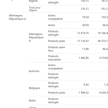
Algérie
150,15
181,5
allongés
Total pour 
150,15
181,5
Algérie
Allemagne, 
Aciers 
19,54
133,3
République d'
inoxydables
Autre
20,93
66,0
Produits 
12 614,75
18 166,
Allemagne, 
allongés
République 
d'
Produits plats
17 133,47
39 273,
Produits semi-
17,80
86,6
finis
Produits 
1 460,95
4 574,
tubulaires
Aciers 
inoxydables
Autriche
Produits 
allongés
Produits 
0,42
1,
allongés
Belgique
Produits plats
1 994,52
4 629,
Produits 
Brésil
allongés
Chine, 