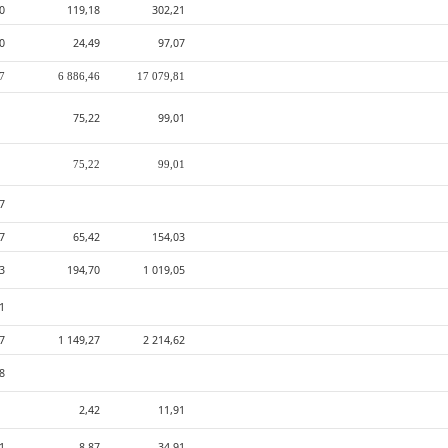
0
119,18
302,21
0
24,49
97,07
87
6 886,46
17 079,81
75,22
99,01
75,22
99,01
7
7
65,42
154,03
23
194,70
1 019,05
41
27
1 149,27
2 214,62
8
2,42
11,91
1
8,87
34,91