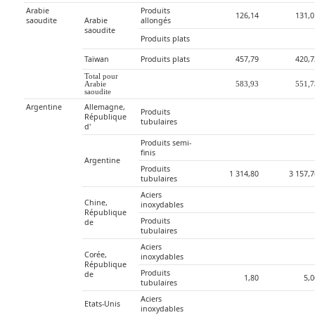
Arabie 
Produits 
126,14
131,0
saoudite
Arabie 
allongés
saoudite
Produits plats
Taïwan
Produits plats
457,79
420,7
Total pour 
Arabie 
583,93
551,7
saoudite
Argentine
Allemagne, 
Produits 
République 
tubulaires
d'
Produits semi-
finis
Argentine
Produits 
1 314,80
3 157,
tubulaires
Aciers 
Chine, 
inoxydables
République 
Produits 
de
tubulaires
Aciers 
Corée, 
inoxydables
République 
Produits 
de
1,80
5,
tubulaires
Aciers 
Etats-Unis
inoxydables