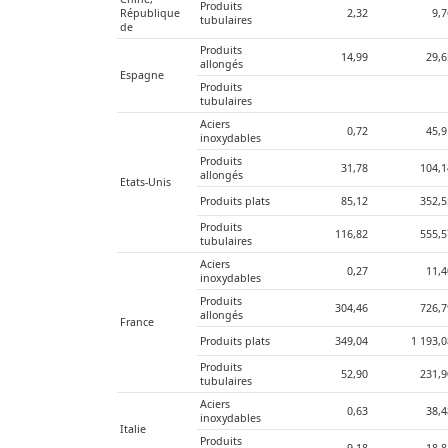
Produits 
République 
2,32
9,
tubulaires
de
Produits 
14,99
29,6
allongés
Espagne
Produits 
tubulaires
Aciers 
0,72
45,9
inoxydables
Produits 
31,78
104,1
allongés
Etats-Unis
Produits plats
85,12
352,5
Produits 
116,82
555,5
tubulaires
Aciers 
0,27
11,4
inoxydables
Produits 
304,46
726,7
allongés
France
Produits plats
349,04
1 193,
Produits 
52,90
231,9
tubulaires
Aciers 
0,63
38,4
inoxydables
Italie
Produits 