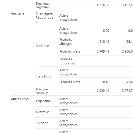
Total pour 
1 316,60
3 162,
Argentine
Australie
Allemagne, 
Aciers 
République 
inoxydables
d'
Aciers 
0,02
0,
inoxydables
Produits 
210,42
426,1
allongés
Australie
Produits plats
2 709,49
2 906,
Produits 
tubulaires
Aciers 
inoxydables
Etats-Unis
Produits plats
10,48
42,4
Total pour 
2 930,40
3 374,
Australie
Autres pays
Aciers 
Argentine
inoxydables
Aciers 
Australie
inoxydables
Aciers 
Bulgarie
inoxydables
Aciers 