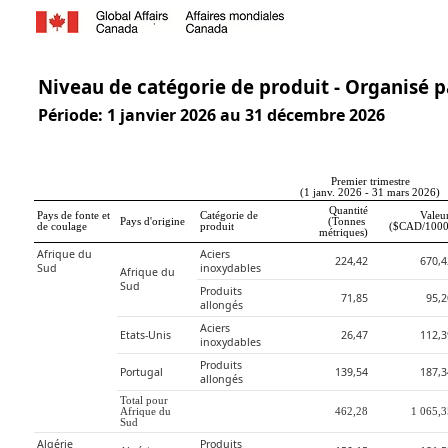
Niveau de catégorie de produit - Organisé p
Période: 1 janvier 2026 au 31 décembre 2026
Premier trimestre
(1 janv. 2026 - 31 mars 2026)
Quantité
Pays de fonte et 
Catégorie de 
Valeur
Pays d'origine
(Tonnes 
de coulage
produit
($CAD/1000
métriques)
Afrique du 
Aciers 
224,42
670,4
Sud
inoxydables
Afrique du 
Sud
Produits 
71,85
95,2
allongés
Aciers 
Etats-Unis
26,47
112,3
inoxydables
Produits 
Portugal
139,54
187,3
allongés
Total pour 
Afrique du 
462,28
1 065,
Sud
Algérie
Produits 