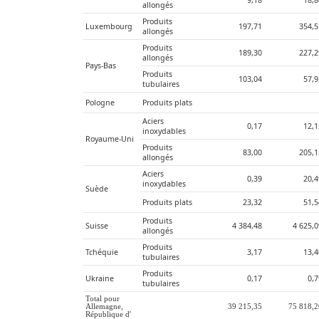
9,18
18,8
allongés
Produits 
Luxembourg
197,71
354,5
allongés
Produits 
189,30
227,2
allongés
Pays-Bas
Produits 
103,04
57,9
tubulaires
Pologne
Produits plats
Aciers 
0,17
12,1
inoxydables
Royaume-Uni
Produits 
83,00
205,1
allongés
Aciers 
0,39
20,4
inoxydables
Suède
Produits plats
23,32
51,5
Produits 
Suisse
4 384,48
4 625,
allongés
Produits 
Tchéquie
3,17
13,4
tubulaires
Produits 
Ukraine
0,17
0,
tubulaires
Total pour 
Allemagne, 
39 215,35
75 818,
République d'