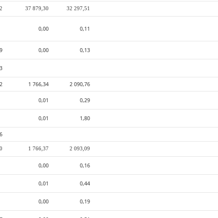
82
37 879,30
32 297,51
0,00
0,11
09
0,00
0,13
3
02
1 766,34
2 090,76
0,01
0,29
0,01
1,80
6
70
1 766,37
2 093,09
0,00
0,16
0,01
0,44
0,00
0,19