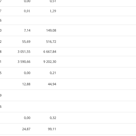
17
0,00
0,51
17
0,01
1,29
6
30
7,14
149,08
2
55,69
516,72
08
3 051,55
6 667,84
41
3 590,66
9 202,30
25
0,00
0,21
12,88
44,94
9
6
0,00
0,32
24,87
99,11