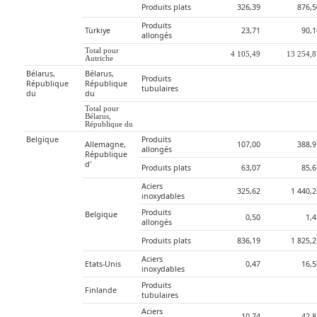
Produits plats
326,39
876,5
Produits 
Türkiye
23,71
90,1
allongés
Total pour 
4 105,49
13 254,
Autriche
Bélarus, 
Bélarus, 
Produits 
République 
République 
tubulaires
du
du
Total pour 
Bélarus, 
République du
Belgique
Produits 
Allemagne, 
107,00
388,9
allongés
République 
d'
Produits plats
63,07
85,6
Aciers 
325,62
1 440,
inoxydables
Produits 
Belgique
0,50
1,
allongés
Produits plats
836,19
1 825,
Aciers 
Etats-Unis
0,47
16,5
inoxydables
Produits 
Finlande
tubulaires
Aciers 
10,74
42,8