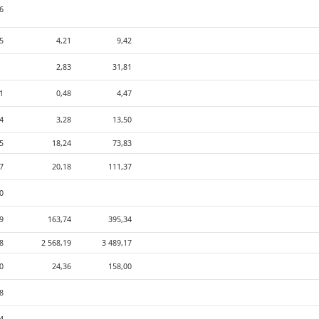
76
5
4,21
9,42
2,83
31,81
1
0,48
4,47
4
3,28
13,50
5
18,24
73,83
7
20,18
111,37
0
9
163,74
395,34
08
2 568,19
3 489,17
0
24,36
158,00
8