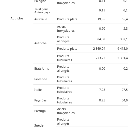
Pologne
0,11
0,
inoxydables
Total pour 
0,11
0,
Autres pays
Autriche
Australie
Produits plats
19,85
65,4
Aciers 
0,70
2,
inoxydables
Produits 
84,58
352,1
allongés
Autriche
Produits plats
2 869,04
9 415,
Produits 
773,72
2 391,
tubulaires
Produits 
Etats-Unis
0,00
0,
allongés
Produits 
Finlande
tubulaires
Produits 
Italie
7,25
27,5
tubulaires
Produits 
Pays-Bas
0,25
34,0
tubulaires
Aciers 
Portugal
inoxydables
Produits 
allongés
Suède