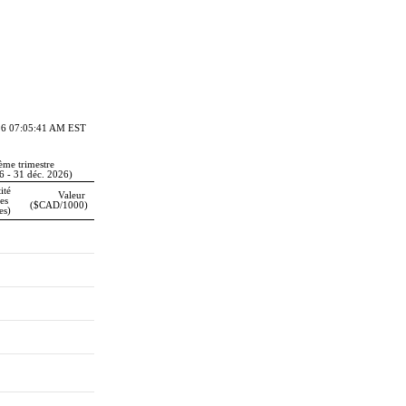
026 07:05:41 AM EST
ème trimestre
6 - 31 déc. 2026)
ité
Valeur 
es 
($CAD/1000)
es)