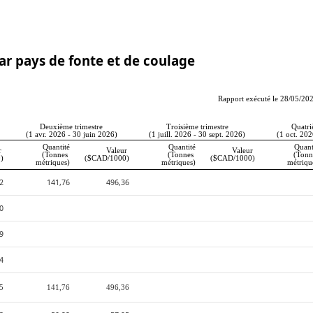
ar pays de fonte et de coulage
Rapport exécuté le 28/05/2
Deuxième trimestre
Troisième trimestre
Quatri
(1 avr. 2026 - 30 juin 2026)
(1 juill. 2026 - 30 sept. 2026)
(1 oct. 202
Quantité
Quantité
Quant
 
Valeur 
Valeur 
(Tonnes 
(Tonnes 
(Tonn
)
($CAD/1000)
($CAD/1000)
métriques)
métriques)
métriqu
2
141,76
496,36
0
9
4
35
141,76
496,36