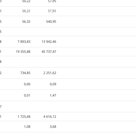
3
50,22
57,95
3
50,22
57,95
5
56,32
540,95
5
48
7 893,83
13 942,46
71
19 355,88
45 737,47
8
82
734,85
2 251,62
0,00
0,09
0,01
1,47
37
31
1 725,68
4 616,12
1,08
3,68